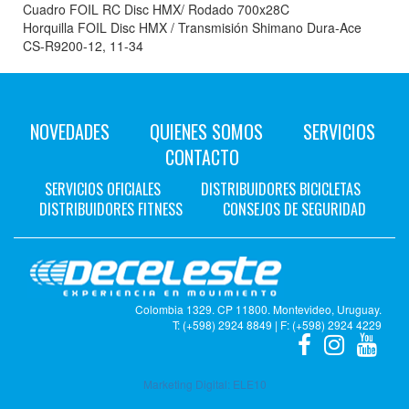
Cuadro FOIL RC Disc HMX/ Rodado 700x28C
Horquilla FOIL Disc HMX / Transmisión Shimano Dura-Ace
CS-R9200-12, 11-34
NOVEDADES
QUIENES SOMOS
SERVICIOS
CONTACTO
SERVICIOS OFICIALES
DISTRIBUIDORES BICICLETAS
DISTRIBUIDORES FITNESS
CONSEJOS DE SEGURIDAD
Colombia 1329. CP 11800. Montevideo, Uruguay.
T: (+598) 2924 8849 | F: (+598) 2924 4229
Marketing Digital:
ELE10