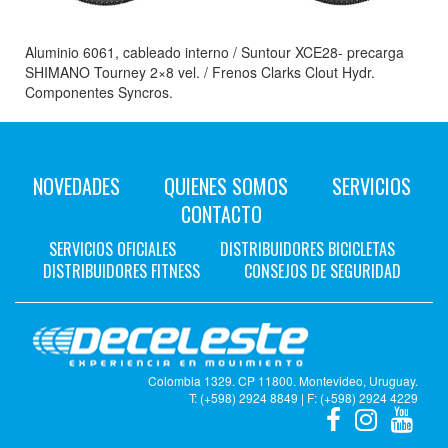
Aluminio 6061, cableado interno / Suntour XCE28- precarga
SHIMANO Tourney 2×8 vel. / Frenos Clarks Clout Hydr.
Componentes Syncros.
NOVEDADES
QUIENES SOMOS
SERVICIOS
CONTACTO
SERVICIOS OFICIALES
DISTRIBUIDORES BICICLETAS
DISTRIBUIDORES FITNESS
CONSEJOS DE SEGURIDAD
Colombia 1329. CP 11800. Montevideo, Uruguay.
T: (+598) 2924 8849 | F: (+598) 2924 4229