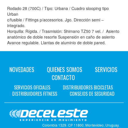
Rodado 28 (700C) / Tipo: Urbana / Cuadro slooping tipo
Urban
c/fusible / Fittings p/accesorios. Jgo. Dirección semi –
integrado.
Horquilla: Rígida. / Trasmisión: Shimano TZ50 7 vel. / Asiento
anatómico de doble resorte Suspensión en caño de asiento
Avance regulable. Llantas de aluminio de doble pared.
NOVEDADES
QUIENES SOMOS
SERVICIOS
CONTACTO
SERVICIOS OFICIALES
DISTRIBUIDORES BICICLETAS
DISTRIBUIDORES FITNESS
CONSEJOS DE SEGURIDAD
Colombia 1329. CP 11800. Montevideo, Uruguay.