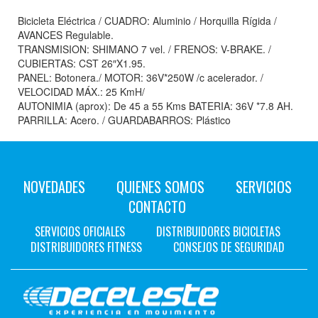
Bicicleta Eléctrica / CUADRO: Aluminio / Horquilla Rígida /
AVANCES Regulable.
TRANSMISION: SHIMANO 7 vel. / FRENOS: V-BRAKE. /
CUBIERTAS: CST 26″X1.95.
PANEL: Botonera./ MOTOR: 36V*250W /c acelerador. /
VELOCIDAD MÁX.: 25 KmH/
AUTONIMIA (aprox): De 45 a 55 Kms BATERIA: 36V *7.8 AH.
PARRILLA: Acero. / GUARDABARROS: Plástico
NOVEDADES
QUIENES SOMOS
SERVICIOS
CONTACTO
SERVICIOS OFICIALES
DISTRIBUIDORES BICICLETAS
DISTRIBUIDORES FITNESS
CONSEJOS DE SEGURIDAD