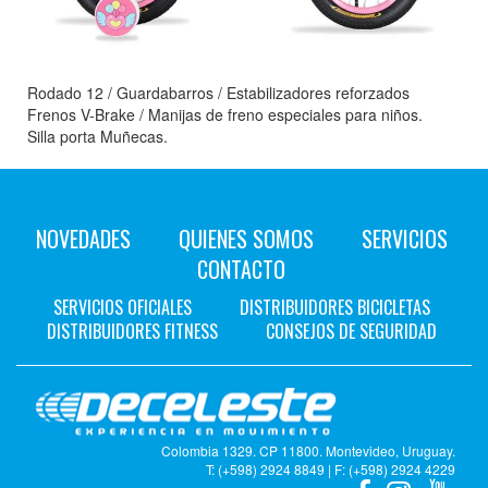
Rodado 12 / Guardabarros / Estabilizadores reforzados
Frenos V-Brake / Manijas de freno especiales para niños.
Silla porta Muñecas.
NOVEDADES
QUIENES SOMOS
SERVICIOS
CONTACTO
SERVICIOS OFICIALES
DISTRIBUIDORES BICICLETAS
DISTRIBUIDORES FITNESS
CONSEJOS DE SEGURIDAD
Colombia 1329. CP 11800. Montevideo, Uruguay.
T: (+598) 2924 8849 | F: (+598) 2924 4229