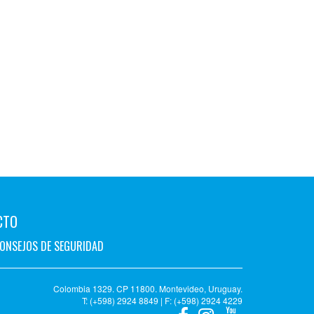
CTO
ONSEJOS DE SEGURIDAD
Colombia 1329. CP 11800. Montevideo, Uruguay.
T: (+598) 2924 8849 | F: (+598) 2924 4229