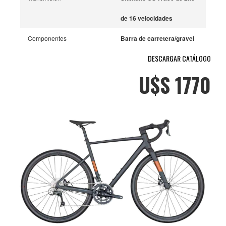
de 16 velocidades
Componentes
Barra de carretera/gravel
DESCARGAR CATÁLOGO
con Flare (abocardado).
U$S 1770
FrenosTektro M-275 o M-
300 (Disco Mecánico,
rotores de 160 mm).