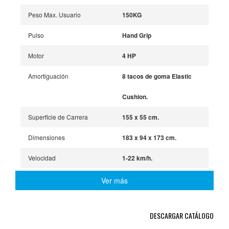
Peso Max. Usuario
150KG
Pulso
Hand Grip
Motor
4 HP
Amortiguación
8 tacos de goma Elastic
Cushion.
Superficie de Carrera
155 x 55 cm.
Dimensiones
183 x 94 x 173 cm.
Velocidad
1-22 km/h.
Elevación electrica
- 6% a 42%
Ver más
Otros
Línea de luz continua al
DESCARGAR CATÁLOGO
lado de la plataforma de