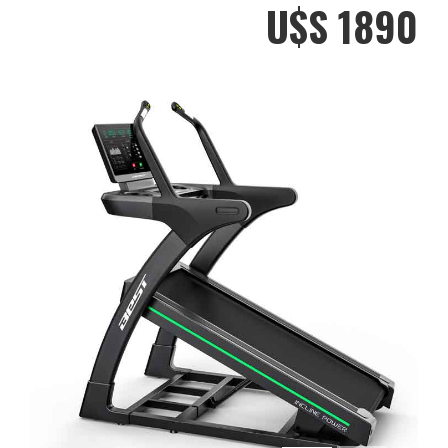
U$S 1890
carrera: Informa usando
color verde, en desuso
color rojo.
Descripción
Programas: 36 pre
diseñados + 3 manuales.
Velocidad por franja de
inclinación: -6 a 0% // 1-
12km/h de 0 a 15% // 1-
22km/h de 16 a 25% //1-
8km/h de 26 a 42% // 1-
6km/h. Teclas rapidas en